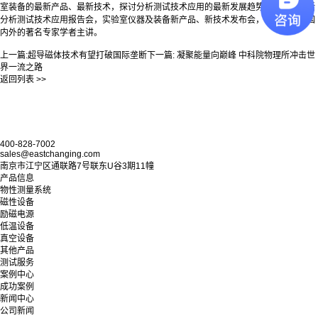
室装备的最新产品、最新技术，探讨分析测试技术应用的最新发展趋势。报告会包括
分析测试技术应用报告会，实验室仪器及装备新产品、新技术发布会，将邀请来自国
内外的著名专家学者主讲。
上一篇:
超导磁体技术有望打破国际垄断
下一篇:
凝聚能量向巅峰 中科院物理所冲击世
界一流之路
返回列表 >>
400-828-7002
sales@eastchanging.com
南京市江宁区通联路7号联东U谷3期11幢
产品信息
物性测量系统
磁性设备
励磁电源
低温设备
真空设备
其他产品
测试服务
案例中心
成功案例
新闻中心
公司新闻