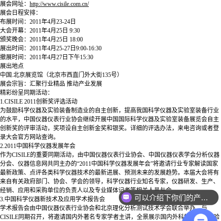
展会网址：
http://www.cisile.com.cn/
展会日程安排：
布展时间：2011年4月23-24日
大会开幕：2011年4月25日 9:30
颁奖晚会：2011年4月25日 18:00
展出时间：2011年4月25-27日9:00-16:30
撤展时间：2011年4月27日下午15:30
展出地点
中国.北京展览馆（北京市西直门外大街135号）
展会宗旨：汇聚行业精品 推动产业发展
精彩纷呈同期活动：
1.CISILE 2011创新奖评选活动
为鼓励科学仪器及实验装备制造业的自主创新，提高我国科学仪器及实验室装备行业
的水平，中国仪器仪表行业协会继续开展中国国际科学仪器及实验室装备展览会自主
创新奖的评审活动，奖项设自主创新金奖和银奖。详细的评选办法，来电咨询或者登
录大会官方网站查询。
2.2011中国科学仪器发展年会
作为CISILE的重要同期活动，由中国仪器仪表行业协会、中国仪器仪表学会分析仪器
分会、仪器信息网共同主办的“2011中国科学仪器发展年会”将邀请行业专家解读国家
最新政策、点评各类科学仪器技术的最新进展、预测未来的发展趋势。本届大会将有
来自有关政府部门、协会、学会的领导，科学仪器行业知名专家，仪器研发、生产、
经销、应用和采购单位的负责人以及专业媒体记者等相关人员与会。
可以介绍下你们的产品么
3.中国科学仪器新技术及应用学术报告会
学术报告会由中国仪器仪表行业协会和北京理化分析测试技术学会联合举办，与
CISILE同期召开，将邀请国内外著名专家学者主讲，全景展示国内外科学仪器及实验