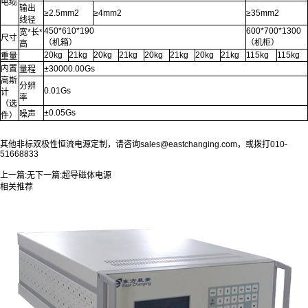
电缆
输出
≥2.5mm2
≥4mm2
≥35mm2
线径
450*610*190
600*700*1300
宽*长*
尺寸
（机箱）
（机柜）
高
20kg
21kg
20kg
21kg
20kg
21kg
20kg
21kg
115kg
115kg
重量
内置
±30000.00Gs
量程
高斯
分辨
0.01Gs
计
率
（选
±0.05Gs
噪声
件）
其他非标双极性恒流电源定制，请咨询sales@eastchanging.com，或拨打010-
51668833
上一篇:
无
下一篇:
超导磁体电源
相关推荐