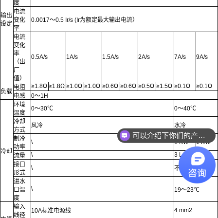
度
电流
输出
变化
0.0017～0.5 Ir/s (Ir为额定最大输出电流）
设定
率
电流
变化
率
0.5A/s
1A/s
1.5A/s
2A/s
7A/s
9A/s
（出
厂
值）
≥1.8Ω
≥1.8Ω
≥1.0Ω
≥1.0Ω
≥0.6Ω
≥0.6Ω
≥0.5Ω
≥1.5Ω
≥0.1Ω
≥0.1Ω
电阻
负载
电感
0～1H
环境
0～30℃
0～40℃
温度
冷却
风冷
水冷
方式
可以介绍下你们的产品么
制冷
\
1 KW
1 KW
功率
冷却
\
3 L/min
流量
接口
\
不锈钢四分外牙
形式
进水
\
口温
19～23℃
度
输入
4 mm2
10A标准电源线
线径