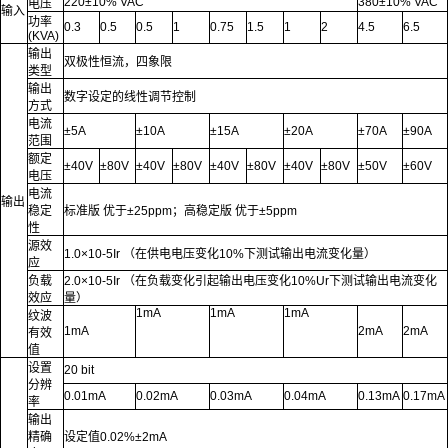
220±10% VAC
380±10% VAC
电压
输入
功率
0.3
0.5
0.5
1
0.75
1.5
1
2
4.5
6.5
(KVA)
输出
双极性恒流，四象限
类型
输出
数字设定的线性调节控制
方式
电流
±5A
±10A
±15A
±20A
±70A
±90A
范围
额定
±40V
±80V
±40V
±80V
±40V
±80V
±40V
±80V
±50V
±60V
电压
电流
输出
稳定
标准版 优于±25ppm；高稳定版 优于±5ppm
性
源效
1.0×10-5Ir （在供电电压变化10%下测试输出电流变化量）
应
负载
2.0×10-5Ir （在负载变化引起输出电压变化10%Ur下测试输出电流变化
效应
量）
1mA
1mA
1mA
纹波
1mA
2mA
2mA
有效
值
设置
20 bit
分辨
0.01mA
0.02mA
0.03mA
0.04mA
0.13mA
0.17mA
率
输出
精确
设定值0.02%±2mA