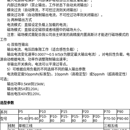
输入电源掉电保护（内部保护吸收感性负载反灌能量）；
内部过热保护（禁止输出，工作状态下自动关闭输出）；
模块过流（自动降流，不可控过流则关闭输出）；
模块过功率（自动限制输出电流，不可控过功率则关闭输出）。
3) 两种输出方式
电流模式：直接设定负载上加载的电流；
磁场模式：直接设定磁铁或者线圈中的磁场大小。
注意：磁场模式需配合我公司自主研发的高精度内置高斯计才能进行磁场模式的
工作
4) 双极性输出
输出电流、电压四象限工作（适合感性负载）；
输出电流变化速率0.0007～0.5 Ir/S(Ir为额定最大输出电流），对电抗性负载，电
源自动根据电流、功率作调整限制输出速率；
非输出开关换向，电流可以平滑过零点。
5）可根据应用负载的不同选择不同的输入输出参数
电流稳定度50ppm/h(标准型)，10ppm/h（高稳定型）或5ppm/h（超高稳定性）
可选；
输出功率0.5kW到15kW；
输出电流5A到120A；
输出电压40V到120V。
选型参数
P5
P10
P15
P20
P70
P90
系列
P10-
P10-
P15-
P15-
P20-
P20-
P5-40
P5-80
P70-50
P90-60
型号
40
80
40
80
40
80
线制
单相三线
三相五线